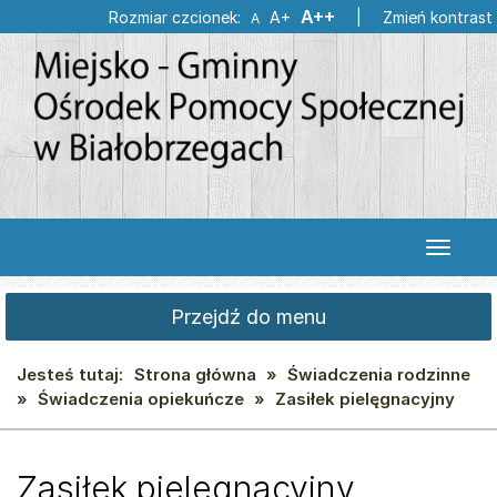
Przejdź
Przejdź
Największa
A++
Większa
Rozmiar czcionek:
A+
|
Zmień kontrast
Domyślna
A
do
do
czcionka
czcionka
czcionka
głównej
wyszukiwarki
treści
Przełąc
nawigac
Przejdź do menu
Jesteś tutaj:
Strona główna
»
Świadczenia rodzinne
»
Świadczenia opiekuńcze
»
Zasiłek pielęgnacyjny
Zasiłek pielęgnacyjny